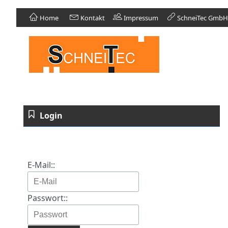
Home
Kontakt
Impressum
SchneiTec GmbH
Login
E-Mail::
Passwort::