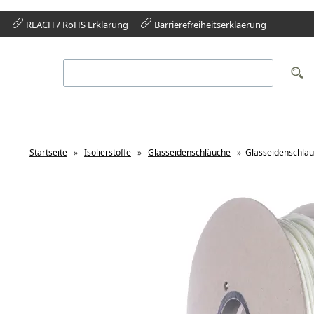
REACH / RoHS Erklärung
Barrierefreiheitserklaerung
Startseite
»
Isolierstoffe
»
Glasseidenschläuche
»
Glasseidenschlau