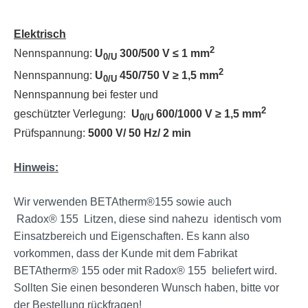
Elektrisch
2
Nennspannung:
U
300/500 V ≤ 1 mm
0/U
2
Nennspannung:
U
450/750 V ≥ 1,5 mm
0/U
Nennspannung bei fester und
2
geschützter Verlegung:
U
600/1000 V ≥ 1,5 mm
0/U
Prüfspannung:
5000 V/ 50 Hz/ 2 min
Hinweis:
Wir verwenden BETAtherm®155 sowie auch
Radox® 155 Litzen, diese sind nahezu identisch vom
Einsatzbereich und Eigenschaften. Es kann also
vorkommen, dass der Kunde mit dem Fabrikat
BETAtherm® 155 oder mit Radox® 155 beliefert wird.
Sollten Sie einen besonderen Wunsch haben, bitte vor
der Bestellung rückfragen!