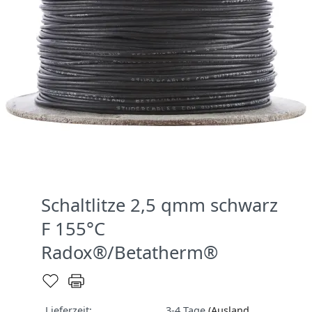
Schaltlitze 2,5 qmm schwarz
F 155°C
Radox®/Betatherm®
Lieferzeit:
3-4 Tage
(Ausland