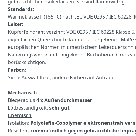
gebräuchlichen Isolierlacken. Sie sind flammwidrig.
Standards:
Wärmeklasse F (155 °C) nach IEC VDE 0295 / IEC 60228
Leiter:
Kupferfeindraht verzinnt VDE 0295 / IEC 60228 Klasse 5.
eigentlichen Querschnitte können angegebenen Maße 
europäischen Normen mit metrischem Leiterquerschnitt
Näherungswerte und umgekehrt. Bei höheren Grenzstr
berücksichtigen.
Farben:
Siehe Auswahlfeld, andere Farben auf Anfrage
Mechanisch
Biegeradius:
4 x Außendurchmesser
Lötbeständigkeit:
sehr gut
Chemisch
Isolation:
Polyolefin-Copolymer elektronenstrahlvern
Resistenz:
unempfindlich gegen gebräuchliche Imprä