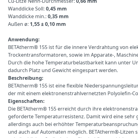
Cu-Litze Nenn-Durchmesser:
0,66 mm
Wanddicke Soll:
0,45 mm
Wanddicke min.:
0,35 mm
Außen ø:
1,55 ± 0,10 mm
Anwendung:
BETAtherm® 155 ist für die innere Verdrahtung von el
Trockentransformatoren, sowie im Apparate-, Maschine
Durch die hohe Temperaturbelastbarkeit kann unter Um
dadurch Platz und Gewicht eingespart werden.
Beschreibung:
BETAtherm® 155 ist eine flexible Niederspannungsleitun
der mit einem elektronenstrahlvernetzten Polyolefin-C
Eigenschaften:
Die BETAtherm® 155 erreicht durch ihre elektronenstrah
geforderte Temperaturresistenz. Damit wird eine sehr 
allerdings auch bei erhöhter Temperaturbeanspruchung 
und auch auf Automaten möglich. BETAtherm®-Litzen s