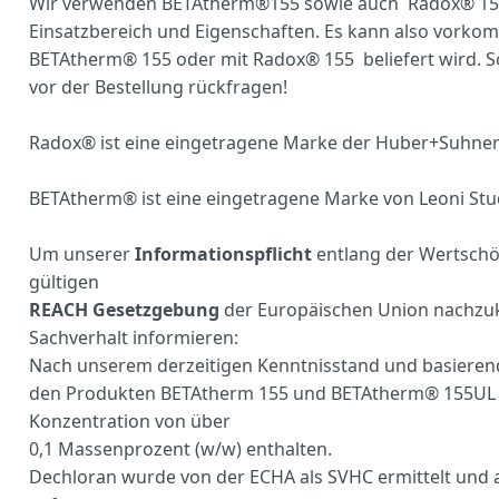
Wir verwenden BETAtherm®155 sowie auch Radox® 155 
Einsatzbereich und Eigenschaften. Es kann also vorko
BETAtherm® 155 oder mit Radox® 155 beliefert wird. S
vor der Bestellung rückfragen!
Radox® ist eine eingetragene Marke der Huber+Suhner
BETAtherm® ist eine eingetragene Marke von Leoni St
Um unserer
Informationspflicht
entlang der Wertschöp
gültigen
REACH Gesetzgebung
der Europäischen Union nachzu
Sachverhalt informieren:
Nach unserem derzeitigen Kenntnisstand und basierend 
den Produkten BETAtherm 155 und BETAtherm® 155UL der
Konzentration von über
0,1 Massenprozent (w/w) enthalten.
Dechloran wurde von der ECHA als SVHC ermittelt und a