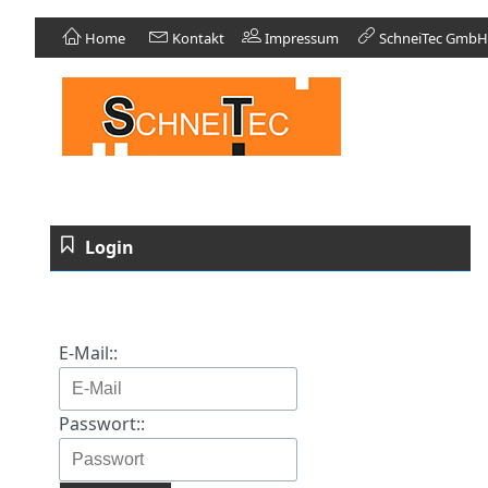
Home
Kontakt
Impressum
SchneiTec GmbH
Login
E-Mail::
Passwort::