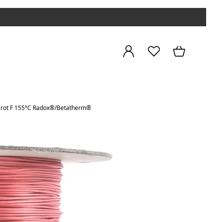
m rot F 155°C Radox®/Betatherm®