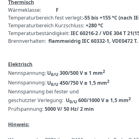
Thermisch
Wärmeklasse:
F
Temperaturbereich fest verlegt:
-55 bis +155 °C (nach IE
Temperaturbereich Kurzschluss:
+280 °C
Temperaturbeständigkeit:
IEC 60216-2 / VDE 304 T 21(1
Brennverhalten:
flammwidrig IEC 60332-1, VDE0472 T.
Elektrisch
2
Nennspannung:
U
300/500 V ≤ 1 mm
0/U
2
Nennspannung:
U
450/750 V ≥ 1,5 mm
0/U
Nennspannung bei fester und
2
geschützter Verlegung:
U
600/1000 V ≥ 1,5 mm
0/U
Prüfspannung:
5000 V/ 50 Hz/ 2 min
Hinweis: