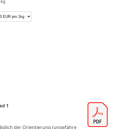
kg
ad 1
diglich der Orientierung (ungefähre