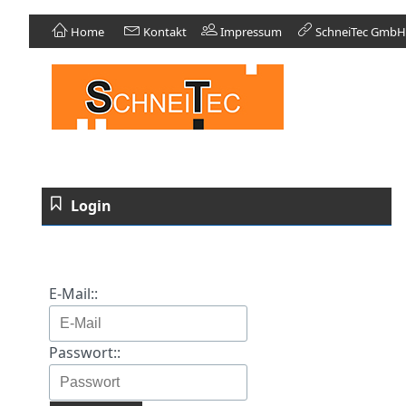
Home
Kontakt
Impressum
SchneiTec GmbH
Login
E-Mail::
Passwort::