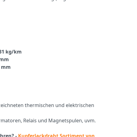
31 kg/km
7 mm
9 mm
ezeichneten thermischen und elektrischen
ormatoren, Relais und Magnetspulen, uvm.
hren? -
Kupferlackdraht Sortiment von