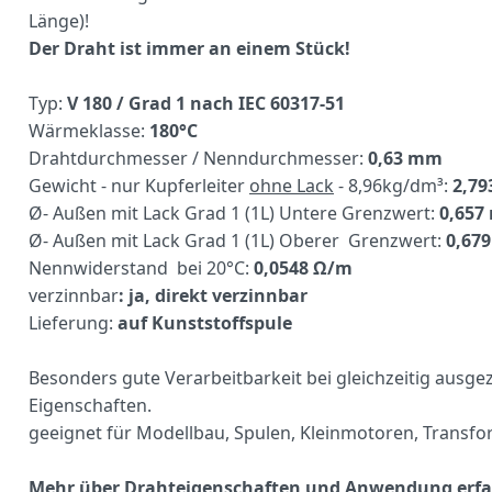
Länge)!
Der Draht ist immer an einem Stück!
Typ:
V 180 / Grad 1 nach IEC 60317-51
Wärmeklasse:
180°C
Drahtdurchmesser / Nenndurchmesser:
0,63 mm
Gewicht - nur Kupferleiter
ohne Lack
- 8,96kg/dm³:
2,79
Ø- Außen mit Lack Grad 1 (1L) Untere Grenzwert:
0,65
Ø- Außen mit Lack Grad 1 (1L) Oberer Grenzwert:
0,67
Nennwiderstand bei 20°C:
0,0548 Ω/m
verzinnbar
: ja, direkt verzinnbar
Lieferung:
auf Kunststoffspule
Besonders gute Verarbeitbarkeit bei gleichzeitig ausg
Eigenschaften.
geeignet für Modellbau, Spulen, Kleinmotoren, Transf
Mehr über Drahteigenschaften und Anwendung erfa