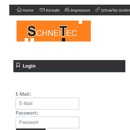
Home
Kontakt
Impressum
SchneiTec GmbH
Login
E-Mail::
Passwort::