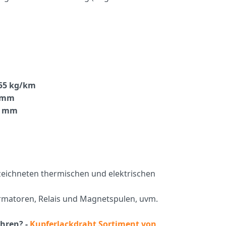
55 kg/km
8 mm
4 mm
ezeichneten thermischen und elektrischen
ormatoren, Relais und Magnetspulen, uvm.
hren? -
Kupferlackdraht Sortiment von