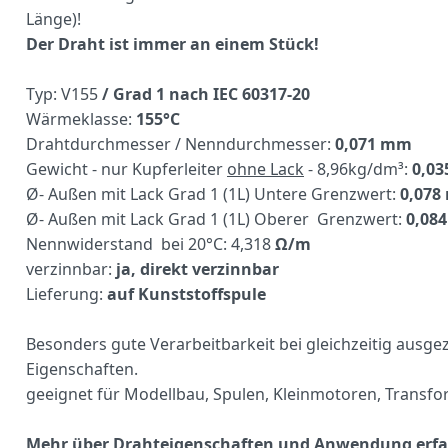
Länge)!
Der Draht ist immer an einem Stück!
Typ: V155
/ Grad 1 nach IEC 60317-20
Wärmeklasse:
155°C
Drahtdurchmesser / Nenndurchmesser:
0,071 mm
Gewicht - nur Kupferleiter
ohne Lack
- 8,96kg/dm³:
0,03
Ø- Außen mit Lack Grad 1 (1L) Untere Grenzwert:
0,07
Ø- Außen mit Lack Grad 1 (1L) Oberer Grenzwert:
0,08
Nennwiderstand bei 20°C: 4,318
Ω/m
verzinnbar:
ja, direkt verzinnbar
Lieferung:
auf Kunststoffspule
Besonders gute Verarbeitbarkeit bei gleichzeitig ausg
Eigenschaften.
geeignet für Modellbau, Spulen, Kleinmotoren, Transf
Mehr über Drahteigenschaften und Anwendung erfa